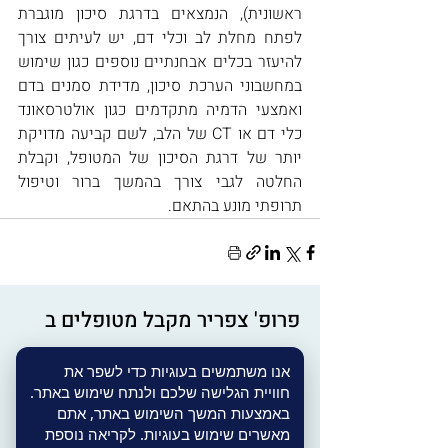
ראשונית), הנמצאים בדרגת סיכון מוגברת 
לפתח מחלת לב וכלי דם, יש לעיתים צורך 
להיעזר בכלים אבחנתיים נוספים כגון שימוש 
במחשבוני הערכת סיכון, מדידת סמנים בדם 
ואמצעי הדמיה מתקדמים כגון אולטרסאונד 
כלי דם או CT של הלב, לשם קביעה מדויקת 
יותר של דרגת הסיכון של המטופל, וקבלת 
החלטה לגבי צורך בהמשך ברור וטיפול 
תרופתי מונע בהתאם.
פרופ' צפריר מקבל מטופלים ב
מרכז רפואי פריים חיפה
אנו משתמשים בעוגיות כדי לשפר את
חוויית הגלישה שלכם ולנתח שימוש באתר.
שדרות בן גוריון 6, קומה 6, חיפה (מרכז
באמצעות המשך השימוש באתר, אתם
מסחרי סיטי סנטר)
מאשרים שימוש בעוגיות. לקריאה נוספת